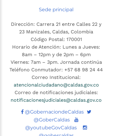
Sede principal
Dirección: Carrera 21 entre Calles 22 y
23 Manizales, Caldas, Colombia
Código Postal: 170001
Horario de Atención: Lunes a Jueves:
8am – 12pm y de 2pm – 6pm
Viernes: 7am – 3pm. Jornada continúa
Teléfono Conmutador: +57 68 98 24 44
Correo Institucional:
atencionalciudadano@caldas.gov.co
Correo de notificaciones judiciales:
notificacionesjudiciales@caldas.gov.co
Twitter
@GobernaciondeCaldas
Youtube
@GoberCaldas
@youtubeGovCaldas
@gobercaldas