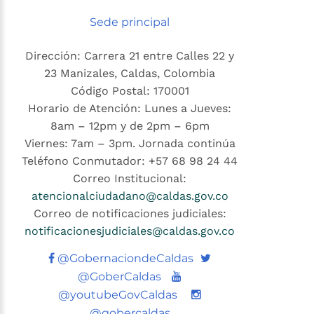
Sede principal
Dirección: Carrera 21 entre Calles 22 y
23 Manizales, Caldas, Colombia
Código Postal: 170001
Horario de Atención: Lunes a Jueves:
8am – 12pm y de 2pm – 6pm
Viernes: 7am – 3pm. Jornada continúa
Teléfono Conmutador: +57 68 98 24 44
Correo Institucional:
atencionalciudadano@caldas.gov.co
Correo de notificaciones judiciales:
notificacionesjudiciales@caldas.gov.co
Twitter
@GobernaciondeCaldas
Youtube
@GoberCaldas
@youtubeGovCaldas
@gobercaldas