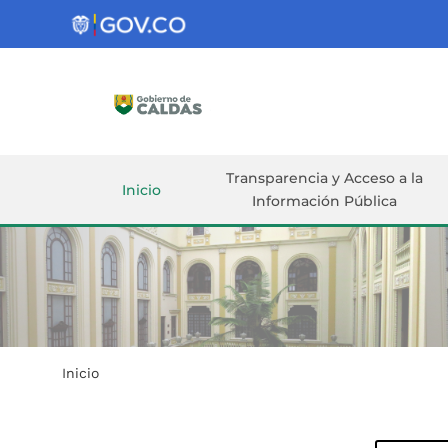
Gobernación
de
Caldas
Ir al Contenido Principal
ar
Transparencia y Acceso a la
Inicio
Información Pública
Inicio