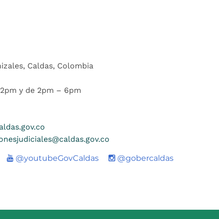
nizales, Caldas, Colombia
 12pm y de 2pm – 6pm
ldas.gov.co
ionesjudiciales@caldas.gov.co
Youtube
@youtubeGovCaldas
@gobercaldas