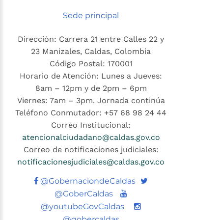
Sede principal
Dirección: Carrera 21 entre Calles 22 y
23 Manizales, Caldas, Colombia
Código Postal: 170001
Horario de Atención: Lunes a Jueves:
8am – 12pm y de 2pm – 6pm
Viernes: 7am – 3pm. Jornada continúa
Teléfono Conmutador: +57 68 98 24 44
Correo Institucional:
atencionalciudadano@caldas.gov.co
Correo de notificaciones judiciales:
notificacionesjudiciales@caldas.gov.co
Twitter
@GobernaciondeCaldas
Youtube
@GoberCaldas
@youtubeGovCaldas
@gobercaldas