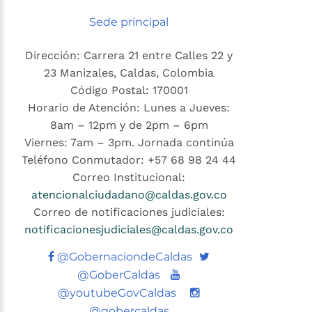
Sede principal
Dirección: Carrera 21 entre Calles 22 y
23 Manizales, Caldas, Colombia
Código Postal: 170001
Horario de Atención: Lunes a Jueves:
8am – 12pm y de 2pm – 6pm
Viernes: 7am – 3pm. Jornada continúa
Teléfono Conmutador: +57 68 98 24 44
Correo Institucional:
atencionalciudadano@caldas.gov.co
Correo de notificaciones judiciales:
notificacionesjudiciales@caldas.gov.co
Twitter
@GobernaciondeCaldas
Youtube
@GoberCaldas
@youtubeGovCaldas
@gobercaldas