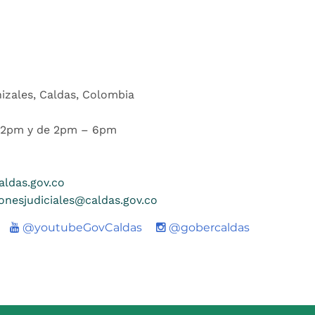
nizales, Caldas, Colombia
 12pm y de 2pm – 6pm
ldas.gov.co
ionesjudiciales@caldas.gov.co
Youtube
@youtubeGovCaldas
@gobercaldas