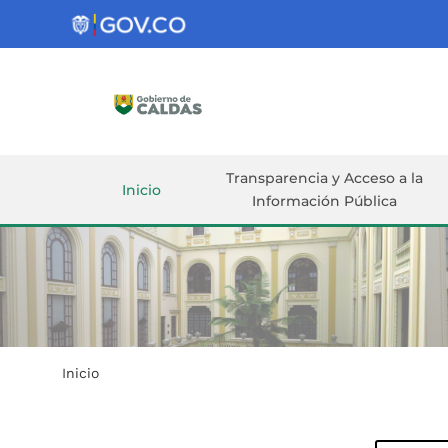
Gobernación
de
Caldas
Ir al Contenido Principal
ar
Transparencia y Acceso a la
Inicio
Información Pública
Inicio