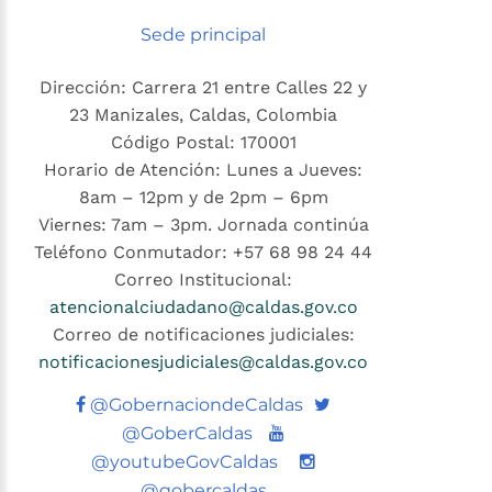
Sede principal
Dirección: Carrera 21 entre Calles 22 y
23 Manizales, Caldas, Colombia
Código Postal: 170001
Horario de Atención: Lunes a Jueves:
8am – 12pm y de 2pm – 6pm
Viernes: 7am – 3pm. Jornada continúa
Teléfono Conmutador: +57 68 98 24 44
Correo Institucional:
atencionalciudadano@caldas.gov.co
Correo de notificaciones judiciales:
notificacionesjudiciales@caldas.gov.co
Twitter
@GobernaciondeCaldas
Youtube
@GoberCaldas
@youtubeGovCaldas
@gobercaldas