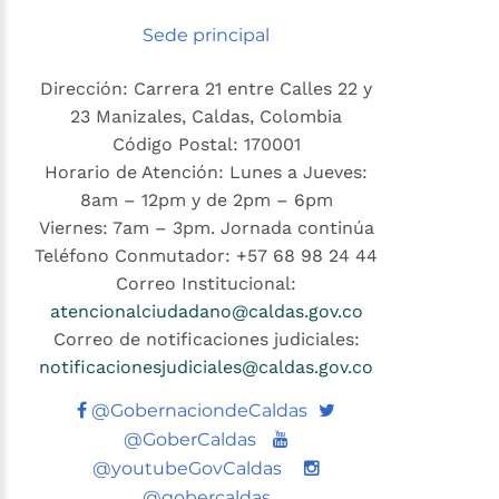
Sede principal
Dirección: Carrera 21 entre Calles 22 y
23 Manizales, Caldas, Colombia
Código Postal: 170001
Horario de Atención: Lunes a Jueves:
8am – 12pm y de 2pm – 6pm
Viernes: 7am – 3pm. Jornada continúa
Teléfono Conmutador: +57 68 98 24 44
Correo Institucional:
atencionalciudadano@caldas.gov.co
Correo de notificaciones judiciales:
notificacionesjudiciales@caldas.gov.co
Twitter
@GobernaciondeCaldas
Youtube
@GoberCaldas
@youtubeGovCaldas
@gobercaldas