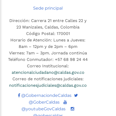
Sede principal
Dirección: Carrera 21 entre Calles 22 y
23 Manizales, Caldas, Colombia
Código Postal: 170001
Horario de Atención: Lunes a Jueves:
8am – 12pm y de 2pm – 6pm
Viernes: 7am – 3pm. Jornada continúa
Teléfono Conmutador: +57 68 98 24 44
Correo Institucional:
atencionalciudadano@caldas.gov.co
Correo de notificaciones judiciales:
notificacionesjudiciales@caldas.gov.co
Twitter
@GobernaciondeCaldas
Youtube
@GoberCaldas
@youtubeGovCaldas
@gobercaldas