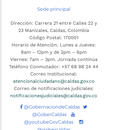
Sede principal
Dirección: Carrera 21 entre Calles 22 y
23 Manizales, Caldas, Colombia
Código Postal: 170001
Horario de Atención: Lunes a Jueves:
8am – 12pm y de 2pm – 6pm
Viernes: 7am – 3pm. Jornada continúa
Teléfono Conmutador: +57 68 98 24 44
Correo Institucional:
atencionalciudadano@caldas.gov.co
Correo de notificaciones judiciales:
notificacionesjudiciales@caldas.gov.co
Twitter
@GobernaciondeCaldas
Youtube
@GoberCaldas
@youtubeGovCaldas
@gobercaldas