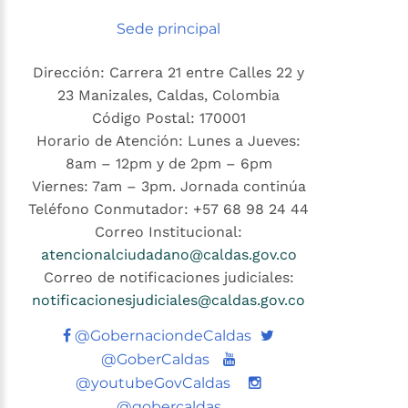
Sede principal
Dirección: Carrera 21 entre Calles 22 y
23 Manizales, Caldas, Colombia
Código Postal: 170001
Horario de Atención: Lunes a Jueves:
8am – 12pm y de 2pm – 6pm
Viernes: 7am – 3pm. Jornada continúa
Teléfono Conmutador: +57 68 98 24 44
Correo Institucional:
atencionalciudadano@caldas.gov.co
Correo de notificaciones judiciales:
notificacionesjudiciales@caldas.gov.co
Twitter
@GobernaciondeCaldas
Youtube
@GoberCaldas
@youtubeGovCaldas
@gobercaldas