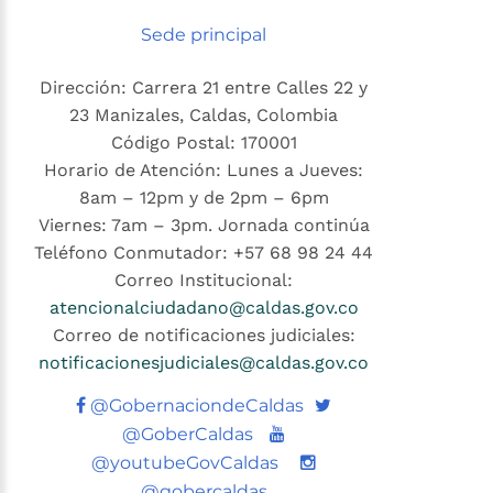
Sede principal
Dirección: Carrera 21 entre Calles 22 y
23 Manizales, Caldas, Colombia
Código Postal: 170001
Horario de Atención: Lunes a Jueves:
8am – 12pm y de 2pm – 6pm
Viernes: 7am – 3pm. Jornada continúa
Teléfono Conmutador: +57 68 98 24 44
Correo Institucional:
atencionalciudadano@caldas.gov.co
Correo de notificaciones judiciales:
notificacionesjudiciales@caldas.gov.co
Twitter
@GobernaciondeCaldas
Youtube
@GoberCaldas
@youtubeGovCaldas
@gobercaldas