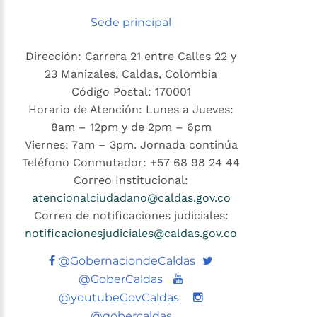
Sede principal
Dirección: Carrera 21 entre Calles 22 y
23 Manizales, Caldas, Colombia
Código Postal: 170001
Horario de Atención: Lunes a Jueves:
8am – 12pm y de 2pm – 6pm
Viernes: 7am – 3pm. Jornada continúa
Teléfono Conmutador: +57 68 98 24 44
Correo Institucional:
atencionalciudadano@caldas.gov.co
Correo de notificaciones judiciales:
notificacionesjudiciales@caldas.gov.co
Twitter
@GobernaciondeCaldas
Youtube
@GoberCaldas
@youtubeGovCaldas
@gobercaldas