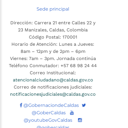
Sede principal
Dirección: Carrera 21 entre Calles 22 y
23 Manizales, Caldas, Colombia
Código Postal: 170001
Horario de Atención: Lunes a Jueves:
8am – 12pm y de 2pm – 6pm
Viernes: 7am – 3pm. Jornada continúa
Teléfono Conmutador: +57 68 98 24 44
Correo Institucional:
atencionalciudadano@caldas.gov.co
Correo de notificaciones judiciales:
notificacionesjudiciales@caldas.gov.co
Twitter
@GobernaciondeCaldas
Youtube
@GoberCaldas
@youtubeGovCaldas
@gobercaldas