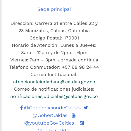
Sede principal
Dirección: Carrera 21 entre Calles 22 y
23 Manizales, Caldas, Colombia
Código Postal: 170001
Horario de Atención: Lunes a Jueves:
8am – 12pm y de 2pm – 6pm
Viernes: 7am – 3pm. Jornada continúa
Teléfono Conmutador: +57 68 98 24 44
Correo Institucional:
atencionalciudadano@caldas.gov.co
Correo de notificaciones judiciales:
notificacionesjudiciales@caldas.gov.co
Twitter
@GobernaciondeCaldas
Youtube
@GoberCaldas
@youtubeGovCaldas
@gobercaldas