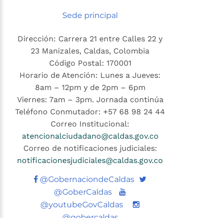
Sede principal
Dirección: Carrera 21 entre Calles 22 y
23 Manizales, Caldas, Colombia
Código Postal: 170001
Horario de Atención: Lunes a Jueves:
8am – 12pm y de 2pm – 6pm
Viernes: 7am – 3pm. Jornada continúa
Teléfono Conmutador: +57 68 98 24 44
Correo Institucional:
atencionalciudadano@caldas.gov.co
Correo de notificaciones judiciales:
notificacionesjudiciales@caldas.gov.co
Twitter
@GobernaciondeCaldas
Youtube
@GoberCaldas
@youtubeGovCaldas
@gobercaldas