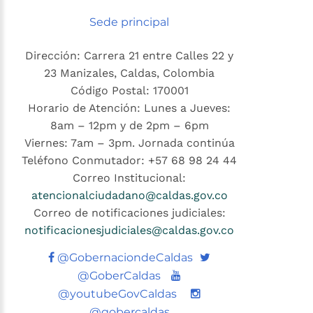
Sede principal
Dirección: Carrera 21 entre Calles 22 y
23 Manizales, Caldas, Colombia
Código Postal: 170001
Horario de Atención: Lunes a Jueves:
8am – 12pm y de 2pm – 6pm
Viernes: 7am – 3pm. Jornada continúa
Teléfono Conmutador: +57 68 98 24 44
Correo Institucional:
atencionalciudadano@caldas.gov.co
Correo de notificaciones judiciales:
notificacionesjudiciales@caldas.gov.co
Twitter
@GobernaciondeCaldas
Youtube
@GoberCaldas
@youtubeGovCaldas
@gobercaldas