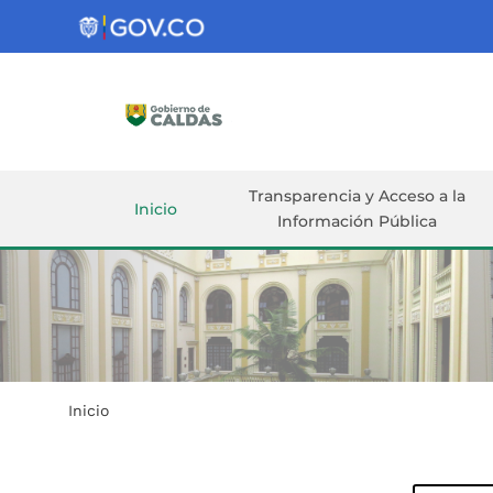
Gobernación
de
Caldas
Ir al Contenido Principal
ar
Transparencia y Acceso a la
Inicio
Información Pública
Inicio