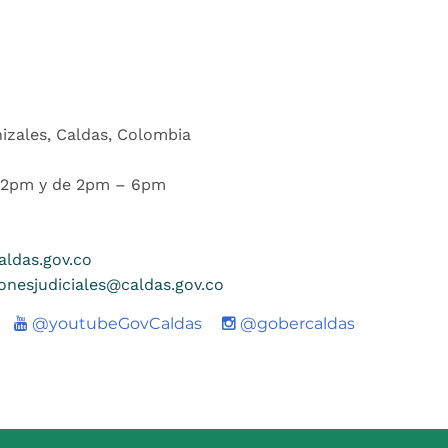
nizales, Caldas, Colombia
 12pm y de 2pm – 6pm
ldas.gov.co
ionesjudiciales@caldas.gov.co
Youtube
@youtubeGovCaldas
@gobercaldas