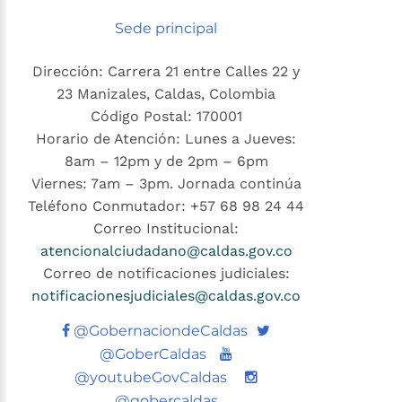
Sede principal
Dirección: Carrera 21 entre Calles 22 y
23 Manizales, Caldas, Colombia
Código Postal: 170001
Horario de Atención: Lunes a Jueves:
8am – 12pm y de 2pm – 6pm
Viernes: 7am – 3pm. Jornada continúa
Teléfono Conmutador: +57 68 98 24 44
Correo Institucional:
atencionalciudadano@caldas.gov.co
Correo de notificaciones judiciales:
notificacionesjudiciales@caldas.gov.co
Twitter
@GobernaciondeCaldas
Youtube
@GoberCaldas
@youtubeGovCaldas
@gobercaldas