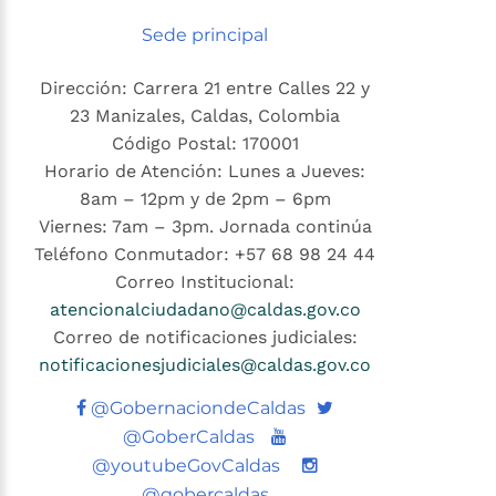
Sede principal
Dirección: Carrera 21 entre Calles 22 y
23 Manizales, Caldas, Colombia
Código Postal: 170001
Horario de Atención: Lunes a Jueves:
8am – 12pm y de 2pm – 6pm
Viernes: 7am – 3pm. Jornada continúa
Teléfono Conmutador: +57 68 98 24 44
Correo Institucional:
atencionalciudadano@caldas.gov.co
Correo de notificaciones judiciales:
notificacionesjudiciales@caldas.gov.co
Twitter
@GobernaciondeCaldas
Youtube
@GoberCaldas
@youtubeGovCaldas
@gobercaldas