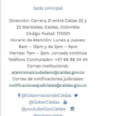
Sede principal
Dirección: Carrera 21 entre Calles 22 y
23 Manizales, Caldas, Colombia
Código Postal: 170001
Horario de Atención: Lunes a Jueves:
8am – 12pm y de 2pm – 6pm
Viernes: 7am – 3pm. Jornada continúa
Teléfono Conmutador: +57 68 98 24 44
Correo Institucional:
atencionalciudadano@caldas.gov.co
Correo de notificaciones judiciales:
notificacionesjudiciales@caldas.gov.co
Twitter
@GobernaciondeCaldas
Youtube
@GoberCaldas
@youtubeGovCaldas
@gobercaldas