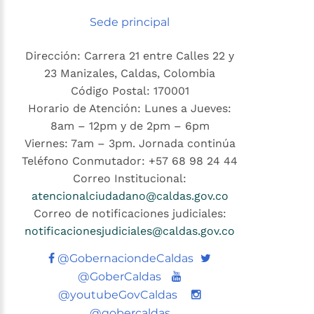
Sede principal
Dirección: Carrera 21 entre Calles 22 y
23 Manizales, Caldas, Colombia
Código Postal: 170001
Horario de Atención: Lunes a Jueves:
8am – 12pm y de 2pm – 6pm
Viernes: 7am – 3pm. Jornada continúa
Teléfono Conmutador: +57 68 98 24 44
Correo Institucional:
atencionalciudadano@caldas.gov.co
Correo de notificaciones judiciales:
notificacionesjudiciales@caldas.gov.co
Twitter
@GobernaciondeCaldas
Youtube
@GoberCaldas
@youtubeGovCaldas
@gobercaldas