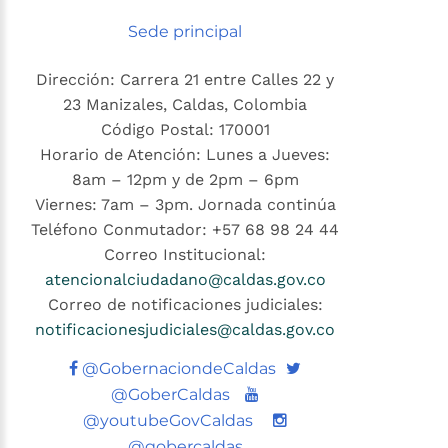
Sede principal
Dirección: Carrera 21 entre Calles 22 y
23 Manizales, Caldas, Colombia
Código Postal: 170001
Horario de Atención: Lunes a Jueves:
8am – 12pm y de 2pm – 6pm
Viernes: 7am – 3pm. Jornada continúa
Teléfono Conmutador: +57 68 98 24 44
Correo Institucional:
atencionalciudadano@caldas.gov.co
Correo de notificaciones judiciales:
notificacionesjudiciales@caldas.gov.co
Twitter
@GobernaciondeCaldas
Youtube
@GoberCaldas
@youtubeGovCaldas
@gobercaldas