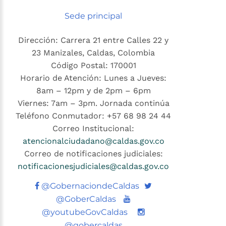
Sede principal
Dirección: Carrera 21 entre Calles 22 y
23 Manizales, Caldas, Colombia
Código Postal: 170001
Horario de Atención: Lunes a Jueves:
8am – 12pm y de 2pm – 6pm
Viernes: 7am – 3pm. Jornada continúa
Teléfono Conmutador: +57 68 98 24 44
Correo Institucional:
atencionalciudadano@caldas.gov.co
Correo de notificaciones judiciales:
notificacionesjudiciales@caldas.gov.co
Twitter
@GobernaciondeCaldas
Youtube
@GoberCaldas
@youtubeGovCaldas
@gobercaldas