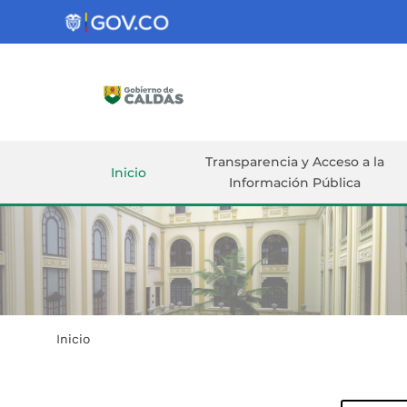
Gobernación
de
Caldas
Ir al Contenido Principal
ar
Transparencia y Acceso a la
Inicio
Información Pública
Inicio