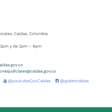
nizales, Caldas, Colombia
 12pm y de 2pm – 6pm
ldas.gov.co
ionesjudiciales@caldas.gov.co
Youtube
@youtubeGovCaldas
@gobercaldas