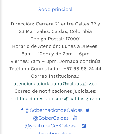
Sede principal
Dirección: Carrera 21 entre Calles 22 y
23 Manizales, Caldas, Colombia
Código Postal: 170001
Horario de Atención: Lunes a Jueves:
8am – 12pm y de 2pm – 6pm
Viernes: 7am – 3pm. Jornada continúa
Teléfono Conmutador: +57 68 98 24 44
Correo Institucional:
atencionalciudadano@caldas.gov.co
Correo de notificaciones judiciales:
notificacionesjudiciales@caldas.gov.co
Twitter
@GobernaciondeCaldas
Youtube
@GoberCaldas
@youtubeGovCaldas
@gobercaldas