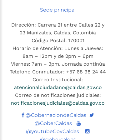
Sede principal
Dirección: Carrera 21 entre Calles 22 y
23 Manizales, Caldas, Colombia
Código Postal: 170001
Horario de Atención: Lunes a Jueves:
8am – 12pm y de 2pm – 6pm
Viernes: 7am – 3pm. Jornada continúa
Teléfono Conmutador: +57 68 98 24 44
Correo Institucional:
atencionalciudadano@caldas.gov.co
Correo de notificaciones judiciales:
notificacionesjudiciales@caldas.gov.co
Twitter
@GobernaciondeCaldas
Youtube
@GoberCaldas
@youtubeGovCaldas
@gobercaldas