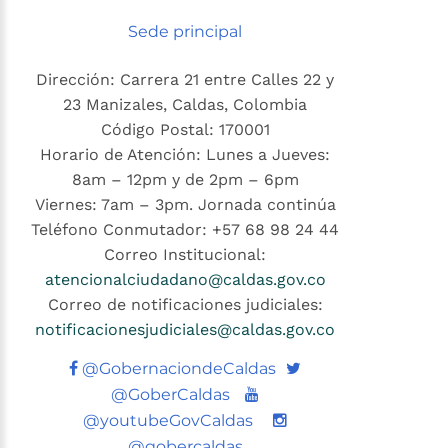
Sede principal
Dirección: Carrera 21 entre Calles 22 y
23 Manizales, Caldas, Colombia
Código Postal: 170001
Horario de Atención: Lunes a Jueves:
8am – 12pm y de 2pm – 6pm
Viernes: 7am – 3pm. Jornada continúa
Teléfono Conmutador: +57 68 98 24 44
Correo Institucional:
atencionalciudadano@caldas.gov.co
Correo de notificaciones judiciales:
notificacionesjudiciales@caldas.gov.co
Twitter
@GobernaciondeCaldas
Youtube
@GoberCaldas
@youtubeGovCaldas
@gobercaldas