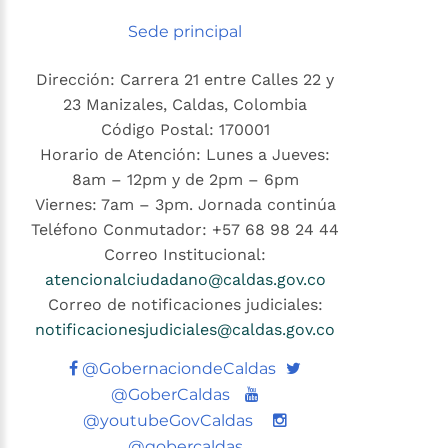
Sede principal
Dirección: Carrera 21 entre Calles 22 y
23 Manizales, Caldas, Colombia
Código Postal: 170001
Horario de Atención: Lunes a Jueves:
8am – 12pm y de 2pm – 6pm
Viernes: 7am – 3pm. Jornada continúa
Teléfono Conmutador: +57 68 98 24 44
Correo Institucional:
atencionalciudadano@caldas.gov.co
Correo de notificaciones judiciales:
notificacionesjudiciales@caldas.gov.co
Twitter
@GobernaciondeCaldas
Youtube
@GoberCaldas
@youtubeGovCaldas
@gobercaldas