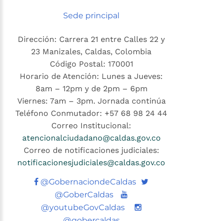
Sede principal
Dirección: Carrera 21 entre Calles 22 y
23 Manizales, Caldas, Colombia
Código Postal: 170001
Horario de Atención: Lunes a Jueves:
8am – 12pm y de 2pm – 6pm
Viernes: 7am – 3pm. Jornada continúa
Teléfono Conmutador: +57 68 98 24 44
Correo Institucional:
atencionalciudadano@caldas.gov.co
Correo de notificaciones judiciales:
notificacionesjudiciales@caldas.gov.co
Twitter
@GobernaciondeCaldas
Youtube
@GoberCaldas
@youtubeGovCaldas
@gobercaldas