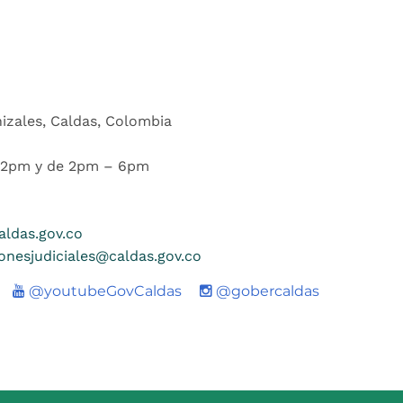
nizales, Caldas, Colombia
 12pm y de 2pm – 6pm
ldas.gov.co
ionesjudiciales@caldas.gov.co
Youtube
@youtubeGovCaldas
@gobercaldas