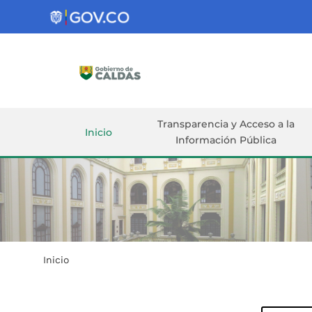
Gobernación
de
Caldas
Ir al Contenido Principal
ar
Transparencia y Acceso a la
Inicio
Información Pública
Inicio