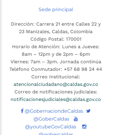
Sede principal
Dirección: Carrera 21 entre Calles 22 y
23 Manizales, Caldas, Colombia
Código Postal: 170001
Horario de Atención: Lunes a Jueves:
8am – 12pm y de 2pm – 6pm
Viernes: 7am – 3pm. Jornada continúa
Teléfono Conmutador: +57 68 98 24 44
Correo Institucional:
atencionalciudadano@caldas.gov.co
Correo de notificaciones judiciales:
notificacionesjudiciales@caldas.gov.co
Twitter
@GobernaciondeCaldas
Youtube
@GoberCaldas
@youtubeGovCaldas
@gobercaldas