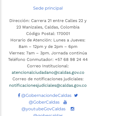
Sede principal
Dirección: Carrera 21 entre Calles 22 y
23 Manizales, Caldas, Colombia
Código Postal: 170001
Horario de Atención: Lunes a Jueves:
8am – 12pm y de 2pm – 6pm
Viernes: 7am – 3pm. Jornada continúa
Teléfono Conmutador: +57 68 98 24 44
Correo Institucional:
atencionalciudadano@caldas.gov.co
Correo de notificaciones judiciales:
notificacionesjudiciales@caldas.gov.co
Twitter
@GobernaciondeCaldas
Youtube
@GoberCaldas
@youtubeGovCaldas
@gobercaldas