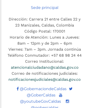
Sede principal
Dirección: Carrera 21 entre Calles 22 y
23 Manizales, Caldas, Colombia
Código Postal: 170001
Horario de Atención: Lunes a Jueves:
8am – 12pm y de 2pm – 6pm
Viernes: 7am – 3pm. Jornada continúa
Teléfono Conmutador: +57 68 98 24 44
Correo Institucional:
atencionalciudadano@caldas.gov.co
Correo de notificaciones judiciales:
notificacionesjudiciales@caldas.gov.co
Twitter
@GobernaciondeCaldas
Youtube
@GoberCaldas
@youtubeGovCaldas
@gobercaldas