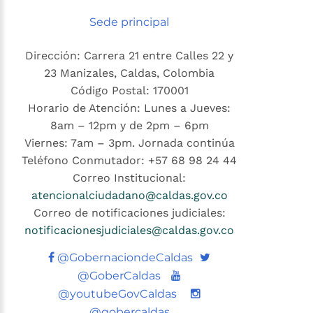
Sede principal
Dirección: Carrera 21 entre Calles 22 y
23 Manizales, Caldas, Colombia
Código Postal: 170001
Horario de Atención: Lunes a Jueves:
8am – 12pm y de 2pm – 6pm
Viernes: 7am – 3pm. Jornada continúa
Teléfono Conmutador: +57 68 98 24 44
Correo Institucional:
atencionalciudadano@caldas.gov.co
Correo de notificaciones judiciales:
notificacionesjudiciales@caldas.gov.co
Twitter
@GobernaciondeCaldas
Youtube
@GoberCaldas
@youtubeGovCaldas
@gobercaldas