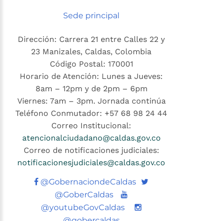
Sede principal
Dirección: Carrera 21 entre Calles 22 y
23 Manizales, Caldas, Colombia
Código Postal: 170001
Horario de Atención: Lunes a Jueves:
8am – 12pm y de 2pm – 6pm
Viernes: 7am – 3pm. Jornada continúa
Teléfono Conmutador: +57 68 98 24 44
Correo Institucional:
atencionalciudadano@caldas.gov.co
Correo de notificaciones judiciales:
notificacionesjudiciales@caldas.gov.co
Twitter
@GobernaciondeCaldas
Youtube
@GoberCaldas
@youtubeGovCaldas
@gobercaldas