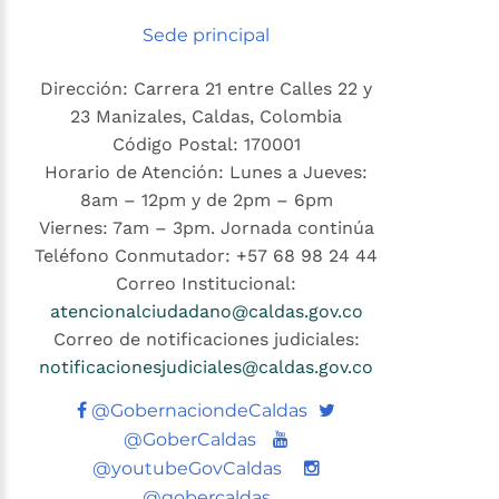
Sede principal
Dirección: Carrera 21 entre Calles 22 y
23 Manizales, Caldas, Colombia
Código Postal: 170001
Horario de Atención: Lunes a Jueves:
8am – 12pm y de 2pm – 6pm
Viernes: 7am – 3pm. Jornada continúa
Teléfono Conmutador: +57 68 98 24 44
Correo Institucional:
atencionalciudadano@caldas.gov.co
Correo de notificaciones judiciales:
notificacionesjudiciales@caldas.gov.co
Twitter
@GobernaciondeCaldas
Youtube
@GoberCaldas
@youtubeGovCaldas
@gobercaldas