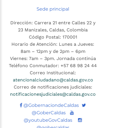
Sede principal
Dirección: Carrera 21 entre Calles 22 y
23 Manizales, Caldas, Colombia
Código Postal: 170001
Horario de Atención: Lunes a Jueves:
8am – 12pm y de 2pm – 6pm
Viernes: 7am – 3pm. Jornada continúa
Teléfono Conmutador: +57 68 98 24 44
Correo Institucional:
atencionalciudadano@caldas.gov.co
Correo de notificaciones judiciales:
notificacionesjudiciales@caldas.gov.co
Twitter
@GobernaciondeCaldas
Youtube
@GoberCaldas
@youtubeGovCaldas
@gobercaldas