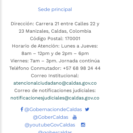
Sede principal
Dirección: Carrera 21 entre Calles 22 y
23 Manizales, Caldas, Colombia
Código Postal: 170001
Horario de Atención: Lunes a Jueves:
8am – 12pm y de 2pm – 6pm
Viernes: 7am – 3pm. Jornada continúa
Teléfono Conmutador: +57 68 98 24 44
Correo Institucional:
atencionalciudadano@caldas.gov.co
Correo de notificaciones judiciales:
notificacionesjudiciales@caldas.gov.co
Twitter
@GobernaciondeCaldas
Youtube
@GoberCaldas
@youtubeGovCaldas
@gobercaldas