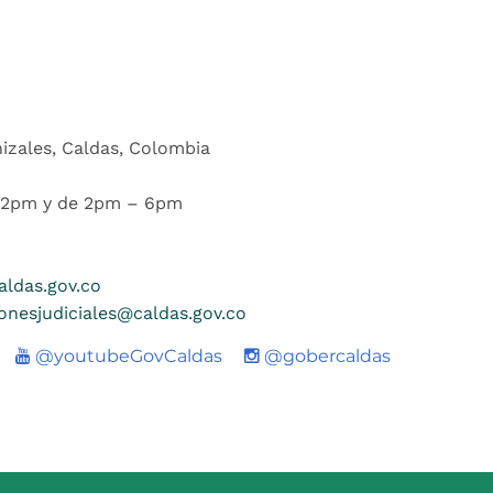
nizales, Caldas, Colombia
 12pm y de 2pm – 6pm
ldas.gov.co
ionesjudiciales@caldas.gov.co
Youtube
@youtubeGovCaldas
@gobercaldas