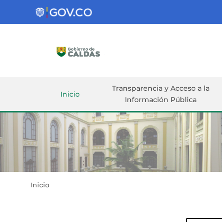
Gobernación
de
Caldas
Ir al Contenido Principal
ar
Transparencia y Acceso a la
Inicio
Información Pública
Inicio