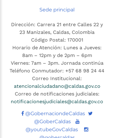
Sede principal
Dirección: Carrera 21 entre Calles 22 y
23 Manizales, Caldas, Colombia
Código Postal: 170001
Horario de Atención: Lunes a Jueves:
8am – 12pm y de 2pm – 6pm
Viernes: 7am – 3pm. Jornada continúa
Teléfono Conmutador: +57 68 98 24 44
Correo Institucional:
atencionalciudadano@caldas.gov.co
Correo de notificaciones judiciales:
notificacionesjudiciales@caldas.gov.co
Twitter
@GobernaciondeCaldas
Youtube
@GoberCaldas
@youtubeGovCaldas
@gobercaldas