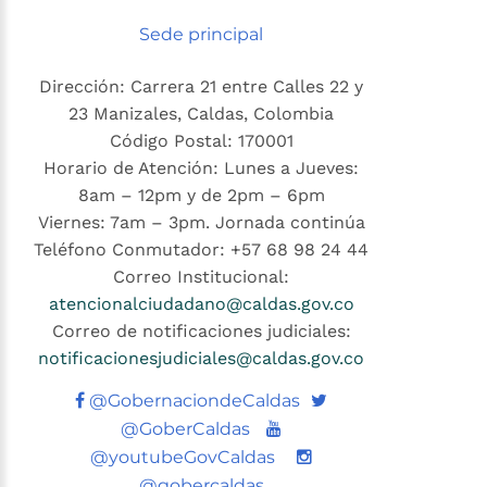
Sede principal
Dirección: Carrera 21 entre Calles 22 y
23 Manizales, Caldas, Colombia
Código Postal: 170001
Horario de Atención: Lunes a Jueves:
8am – 12pm y de 2pm – 6pm
Viernes: 7am – 3pm. Jornada continúa
Teléfono Conmutador: +57 68 98 24 44
Correo Institucional:
atencionalciudadano@caldas.gov.co
Correo de notificaciones judiciales:
notificacionesjudiciales@caldas.gov.co
Twitter
@GobernaciondeCaldas
Youtube
@GoberCaldas
@youtubeGovCaldas
@gobercaldas