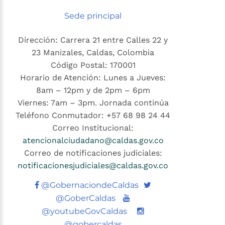
Sede principal
Dirección: Carrera 21 entre Calles 22 y
23 Manizales, Caldas, Colombia
Código Postal: 170001
Horario de Atención: Lunes a Jueves:
8am – 12pm y de 2pm – 6pm
Viernes: 7am – 3pm. Jornada continúa
Teléfono Conmutador: +57 68 98 24 44
Correo Institucional:
atencionalciudadano@caldas.gov.co
Correo de notificaciones judiciales:
notificacionesjudiciales@caldas.gov.co
Twitter
@GobernaciondeCaldas
Youtube
@GoberCaldas
@youtubeGovCaldas
@gobercaldas