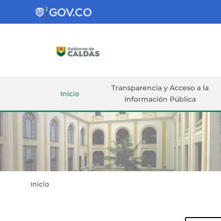
Gobernación
de
Caldas
Ir al Contenido Principal
ar
Transparencia y Acceso a la
Inicio
Información Pública
Inicio