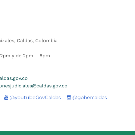
nizales, Caldas, Colombia
 12pm y de 2pm – 6pm
ldas.gov.co
ionesjudiciales@caldas.gov.co
Youtube
@youtubeGovCaldas
@gobercaldas