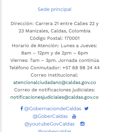
Sede principal
Dirección: Carrera 21 entre Calles 22 y
23 Manizales, Caldas, Colombia
Código Postal: 170001
Horario de Atención: Lunes a Jueves:
8am – 12pm y de 2pm – 6pm
Viernes: 7am – 3pm. Jornada continúa
Teléfono Conmutador: +57 68 98 24 44
Correo Institucional:
atencionalciudadano@caldas.gov.co
Correo de notificaciones judiciales:
notificacionesjudiciales@caldas.gov.co
Twitter
@GobernaciondeCaldas
Youtube
@GoberCaldas
@youtubeGovCaldas
@gobercaldas