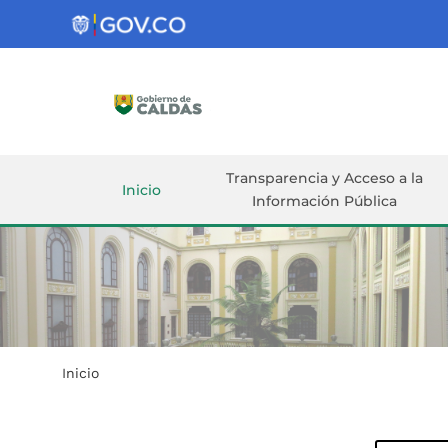
Gobernación
de
Caldas
Ir al Contenido Principal
ar
Transparencia y Acceso a la
Inicio
Información Pública
Inicio