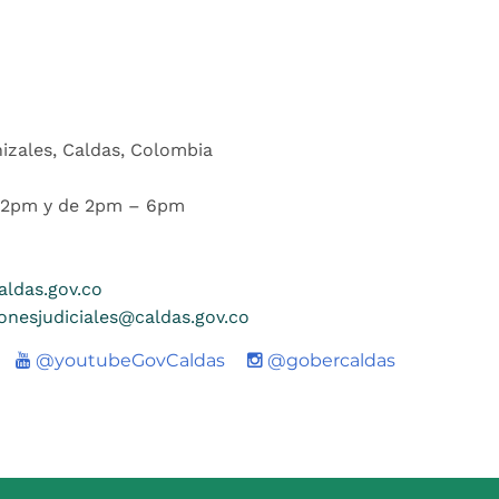
nizales, Caldas, Colombia
 12pm y de 2pm – 6pm
ldas.gov.co
ionesjudiciales@caldas.gov.co
Youtube
@youtubeGovCaldas
@gobercaldas