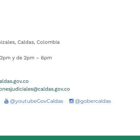
nizales, Caldas, Colombia
 12pm y de 2pm – 6pm
ldas.gov.co
ionesjudiciales@caldas.gov.co
Youtube
@youtubeGovCaldas
@gobercaldas