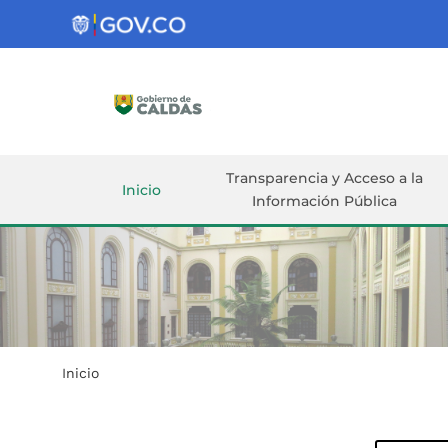
Gobernación
de
Caldas
Ir al Contenido Principal
ar
Transparencia y Acceso a la
Inicio
Información Pública
Inicio