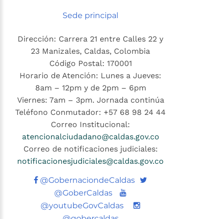
Sede principal
Dirección: Carrera 21 entre Calles 22 y
23 Manizales, Caldas, Colombia
Código Postal: 170001
Horario de Atención: Lunes a Jueves:
8am – 12pm y de 2pm – 6pm
Viernes: 7am – 3pm. Jornada continúa
Teléfono Conmutador: +57 68 98 24 44
Correo Institucional:
atencionalciudadano@caldas.gov.co
Correo de notificaciones judiciales:
notificacionesjudiciales@caldas.gov.co
Twitter
@GobernaciondeCaldas
Youtube
@GoberCaldas
@youtubeGovCaldas
@gobercaldas