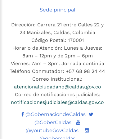
Sede principal
Dirección: Carrera 21 entre Calles 22 y
23 Manizales, Caldas, Colombia
Código Postal: 170001
Horario de Atención: Lunes a Jueves:
8am – 12pm y de 2pm – 6pm
Viernes: 7am – 3pm. Jornada continúa
Teléfono Conmutador: +57 68 98 24 44
Correo Institucional:
atencionalciudadano@caldas.gov.co
Correo de notificaciones judiciales:
notificacionesjudiciales@caldas.gov.co
Twitter
@GobernaciondeCaldas
Youtube
@GoberCaldas
@youtubeGovCaldas
@gobercaldas