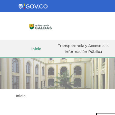
Gobernación
de
Caldas
Ir al Contenido Principal
ar
Transparencia y Acceso a la
Inicio
Información Pública
Inicio