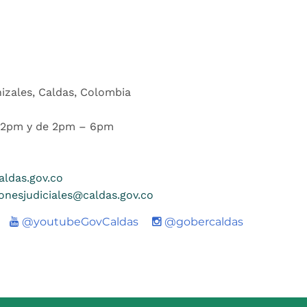
nizales, Caldas, Colombia
 12pm y de 2pm – 6pm
ldas.gov.co
ionesjudiciales@caldas.gov.co
Youtube
@youtubeGovCaldas
@gobercaldas